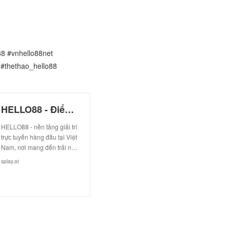
88 #vnhello88net
 #thethao_hello88
HELLO88 - Điểm Đến Giải Trí Đỉnh Cao Năm 2025
HELLO88 - nền tảng giải trí
trực tuyến hàng đầu tại Việt
Nam, nơi mang đến trải n…
splay.at